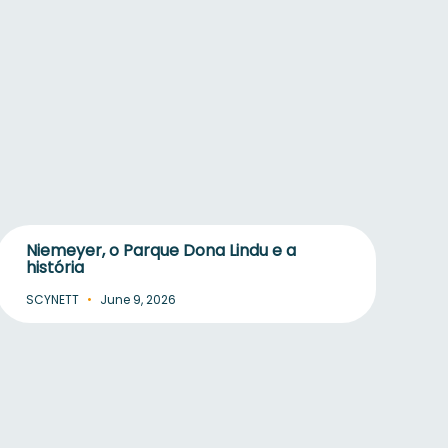
Niemeyer, o Parque Dona Lindu e a
história
SCYNETT
June 9, 2026