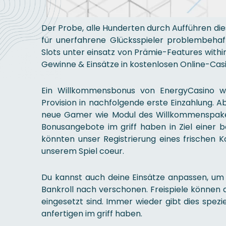
Der Probe, alle Hunderten durch Aufführen di
für unerfahrene Glücksspieler problembehaf
Slots unter einsatz von Prämie-Features withi
Gewinne & Einsätze in kostenlosen Online-Casin
Ein Willkommensbonus von EnergyCasino wi
Provision in nachfolgende erste Einzahlung. 
neue Gamer wie Modul des Willkommenspaket
Bonusangebote im griff haben in Ziel einer 
könnten unser Registrierung eines frischen K
unserem Spiel coeur.
Du kannst auch deine Einsätze anpassen, um un
Bankroll nach verschonen. Freispiele können 
eingesetzt sind. Immer wieder gibt dies spezi
anfertigen im griff haben.