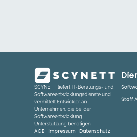
Die
Softw
SCYNETT liefert IT-Beratungs- und
Softwareentwicklungsdienste und
Staff
vermittelt Entwickler an
Unternehmen, die bei der
Softwareentwicklung
Unterstützung benötigen.
AGB
Impressum
Datenschutz