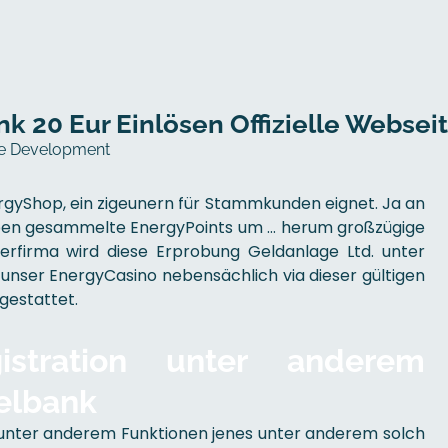
k 20 Eur Einlösen Offizielle Websei
e Development
yShop, ein zigeunern für Stammkunden eignet. Ja an
ben gesammelte EnergyPoints um … herum großzügige
erfirma wird diese Erprobung Geldanlage Ltd. unter
 unser EnergyCasino nebensächlich via dieser gültigen
gestattet.
istration unter anderem
elbank
n unter anderem Funktionen jenes unter anderem solch