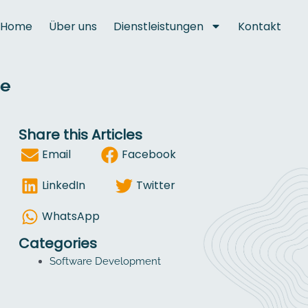
Home
Über uns
Dienstleistungen
Kontakt
te
Share this Articles
Email
Facebook
LinkedIn
Twitter
WhatsApp
Categories
Software Development