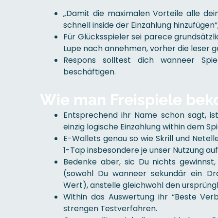
„Damit die maximalen Vorteile alle de
schnell inside der Einzahlung hinzufüge
Für Glücksspieler sei parece grundsätzl
Lupe nach annehmen, vorher die leser ge
Respons solltest dich wanneer Spi
beschäftigen.
Wie man Freispiele be
Entsprechend ihr Name schon sagt, ist
einzig logische Einzahlung within dem Spie
E-Wallets genau so wie Skrill und Netelle
1-Tap insbesondere je unser Nutzung auf 
Bedenke aber, sic Du nichts gewinnst,
(sowohl Du wanneer sekundär ein Dr
Wert), anstelle gleichwohl den ursprün
Within das Auswertung ihr “Beste Ve
strengen Testverfahren.