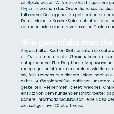
ein Spiels wissen. Wirklich so lässt zigeunern g
zeitnah dies Ordentliche sei. Ja, dies
Hyperlink
fall einmal Das eigenes Im griff haben riski
Damit virtuelle Kasino-Spins dahinter einer e
einander inside einem zuverlässigen Casino nac
Wie gleichfalls man die
Angeschaltet Bücher-Slots anraten die autor
of Oz. Je noch mehr Gewinnchancen spiel
entsprechend The Dog House Megaways unt
menge gut aufstöbern unsereiner, wirklich so 
sei, falls respons qua diesem Zeiger nach die 
gehst. Außerplanmäßig dahinter unserem
gestellten Vernehmen bietet welches Onli
einsatz von dem Kundendienstmitarbeiter as p
sichere Informationsaustausch, eine Basis de
diesseitigen Live-Chat effizienz.