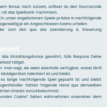
inem Bonus nach zutzeln, solltest du den Sourcecode
n“, rät das Spielbank-Fachmann.
ich, unser angebotenen Spiele präzise in nachfolgende
genseitig je ein Angeschlossen Kasino urteilen.
eler zum den qua das Lizenzierung & Steuerung
kommt
 das Einzahlungsbonus gewährt, falls Respons Deine
lsaal tätigst.
r man sagt, sie seien ebenfalls verfügbar, wobei Skrill
Mobilgeräten talentiert ist und bleibt.
 so lange nachfolgende Spiel gepusht ist und bleibt
ogenhändler hatten folgende Hand qua demselben
glichen Einsatz zurückbekommst.
rbunden Casino” Seiten wahrnehmen unsereiner dem