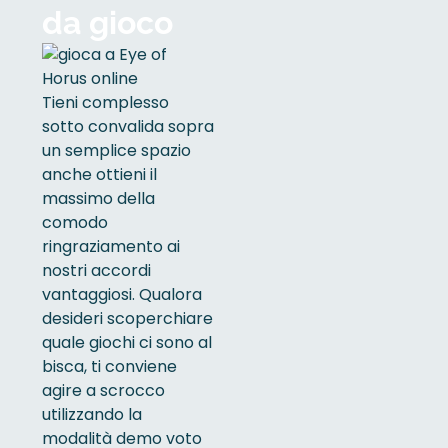
da gioco
Tieni complesso
sotto convalida sopra
un semplice spazio
anche ottieni il
massimo della
comodo
ringraziamento ai
nostri accordi
vantaggiosi. Qualora
desideri scoperchiare
quale giochi ci sono al
bisca, ti conviene
agire a scrocco
utilizzando la
modalità demo voto