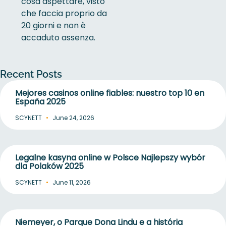
cosa aspettare, visto
che faccia proprio da
20 giorni e non è
accaduto assenza.
Recent Posts
Mejores casinos online fiables: nuestro top 10 en
España 2025
SCYNETT
June 24, 2026
Legalne kasyna online w Polsce Najlepszy wybór
dla Polaków 2025
SCYNETT
June 11, 2026
Niemeyer, o Parque Dona Lindu e a história