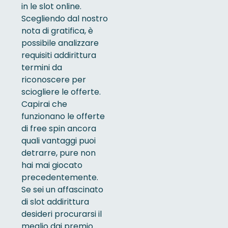
in le slot online.
Scegliendo dal nostro
nota di gratifica, è
possibile analizzare
requisiti addirittura
termini da
riconoscere per
sciogliere le offerte.
Capirai che
funzionano le offerte
di free spin ancora
quali vantaggi puoi
detrarre, pure non
hai mai giocato
precedentemente.
Se sei un affascinato
di slot addirittura
desideri procurarsi il
meglio dai premio