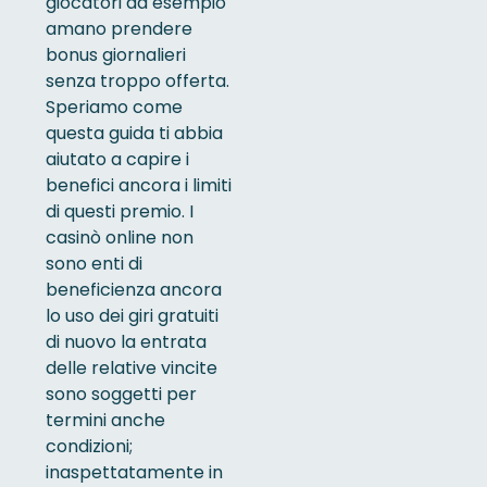
giocatori ad esempio
amano prendere
bonus giornalieri
senza troppo offerta.
Speriamo come
questa guida ti abbia
aiutato a capire i
benefici ancora i limiti
di questi premio. I
casinò online non
sono enti di
beneficienza ancora
lo uso dei giri gratuiti
di nuovo la entrata
delle relative vincite
sono soggetti per
termini anche
condizioni;
inaspettatamente in