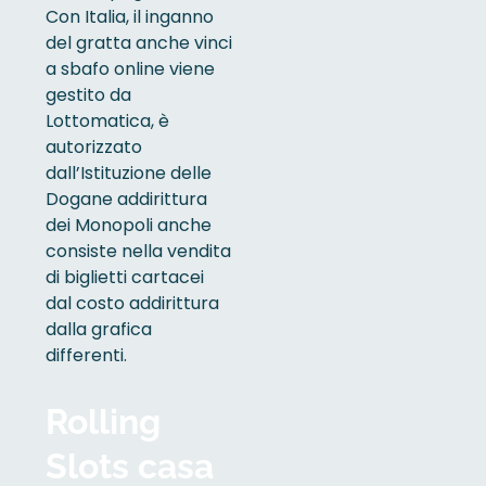
Con Italia, il inganno
del gratta anche vinci
a sbafo online viene
gestito da
Lottomatica, è
autorizzato
dall’Istituzione delle
Dogane addirittura
dei Monopoli anche
consiste nella vendita
di biglietti cartacei
dal costo addirittura
dalla grafica
differenti.
Rolling
Slots casa