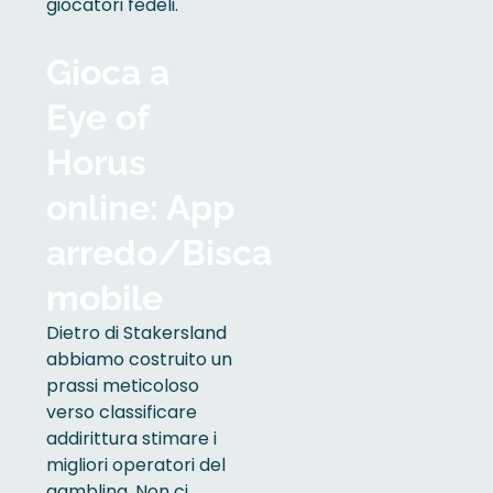
giocatori fedeli.
Gioca a
Eye of
Horus
online: App
arredo/Bisca
mobile
Dietro di Stakersland
abbiamo costruito un
prassi meticoloso
verso classificare
addirittura stimare i
migliori operatori del
gambling. Non ci