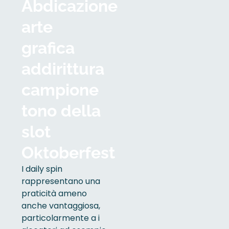
Abdicazione
arte
grafica
addirittura
campione
tono della
slot
Oktoberfest
I daily spin
rappresentano una
praticità ameno
anche vantaggiosa,
particolarmente a i