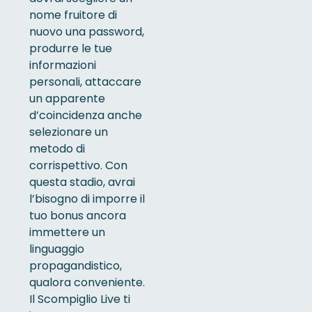
nome fruitore di
nuovo una password,
produrre le tue
informazioni
personali, attaccare
un apparente
d’coincidenza anche
selezionare un
metodo di
corrispettivo. Con
questa stadio, avrai
l’bisogno di imporre il
tuo bonus ancora
immettere un
linguaggio
propagandistico,
qualora conveniente.
Il Scompiglio Live ti