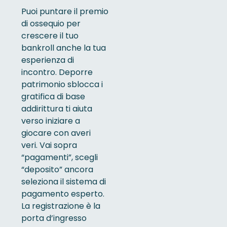
Puoi puntare il premio
di ossequio per
crescere il tuo
bankroll anche la tua
esperienza di
incontro. Deporre
patrimonio sblocca i
gratifica di base
addirittura ti aiuta
verso iniziare a
giocare con averi
veri. Vai sopra
“pagamenti”, scegli
“deposito” ancora
seleziona il sistema di
pagamento esperto.
La registrazione è la
porta d’ingresso