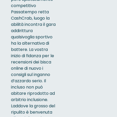
competitivo
Passatempo retta
CashCrab, luogo la
abilità incontra il gara
addirittura
qualsivoglia sportivo
ha la alternativa di
battere. La vostra
inizio di fidanza per le
recensioni dei bisca
online di nuovo i
consigli sul inganno
d’azzardo serio. Il
incluso non può
abitare riprodotto ad
arbitrio inclusione.
Laddove la grosso del
ripulito è benvenuta