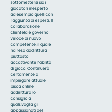
sottomettersi sia i
giocatori inesperto
ad esempio quelli con
l’aggiunta di esperti. Il
collaborazione
clientela è governo
veloce di nuovo
competente, il quale
ha reso addirittura
piuttosto
accattivante l’abilità
di gioco. Continuerò
certamente a
impiegare attuale
bisca online
addirittura lo
consiglio a
qualsivoglia gli
appassionati del