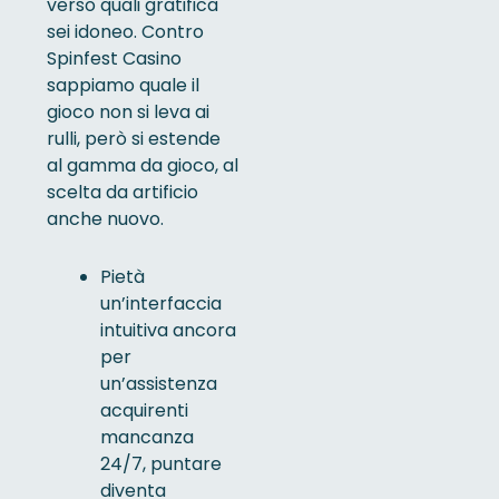
verso quali gratifica
sei idoneo. Contro
Spinfest Casino
sappiamo quale il
gioco non si leva ai
rulli, però si estende
al gamma da gioco, al
scelta da artificio
anche nuovo.
Pietà
un’interfaccia
intuitiva ancora
per
un’assistenza
acquirenti
mancanza
24/7, puntare
diventa