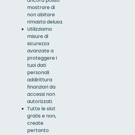
ancora posso
mostrare di
non abitare
rimasta delusa.
Utilizziamo
misure di
sicurezza
avanzate a
proteggere i
tuoi dati
personali
addirittura
finanziari da
accessi non
autorizzati.
Tutte le slot
gratis e non,
create
pertanto