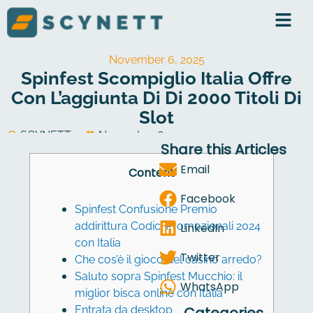
Skip
to
content
November 6, 2025
Spinfest Scompiglio Italia Offre
Con L’aggiunta Di Di 2000 Titoli Di
Slot
SCYNETT
November 6, 2025
Share this Articles
Software Development
Email
Content
Facebook
Spinfest Confusione Premio
addirittura Codici Promozionali 2024
LinkedIn
con Italia
Twitter
Che cos’è il gioco del casinò arredo?
Saluto sopra Spinfest Mucchio: il
WhatsApp
miglior bisca online con Italia
Entrata da desktop