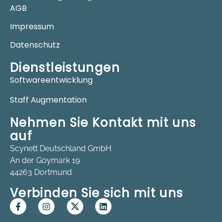
AGB
Impressum
Datenschutz
Dienstleistungen
Softwareentwicklung
Staff Augmentation
Nehmen Sie Kontakt mit uns
auf
Scynett Deutschland GmbH
An der Goymark 19
44263 Dortmund
Verbinden Sie sich mit uns