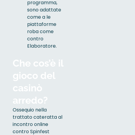
programma,
sono adattate
come a le
piattaforme
roba come
contro
Elaboratore.
Che cos’è il
gioco del
casinò
arredo?
Ossequio nella
trattato cateratta al
incontro online
contro Spinfest