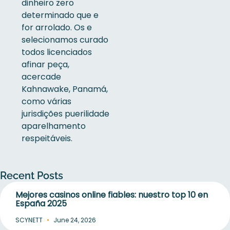
dinheiro zero
determinado que e
for arrolado. Os e
selecionamos curado
todos licenciados
afinar peça,
acercade
Kahnawake, Panamá,
como várias
jurisdições puerilidade
aparelhamento
respeitáveis.
Recent Posts
Mejores casinos online fiables: nuestro top 10 en
España 2025
SCYNETT
June 24, 2026