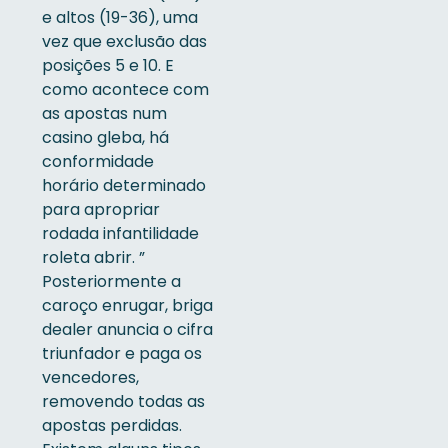
e altos (19-36), uma
vez que exclusão das
posições 5 e 10. E
como acontece com
as apostas num
casino gleba, há
conformidade
horário determinado
para apropriar
rodada infantilidade
roleta abrir. ”
Posteriormente a
caroço enrugar, briga
dealer anuncia o cifra
triunfador e paga os
vencedores,
removendo todas as
apostas perdidas.