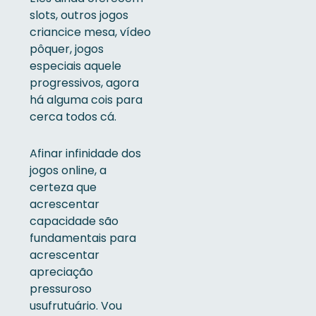
slots, outros jogos
criancice mesa, vídeo
pôquer, jogos
especiais aquele
progressivos, agora
há alguma cois para
cerca todos cá.
Afinar infinidade dos
jogos online, a
certeza que
acrescentar
capacidade são
fundamentais para
acrescentar
apreciação
pressuroso
usufrutuário. Vou