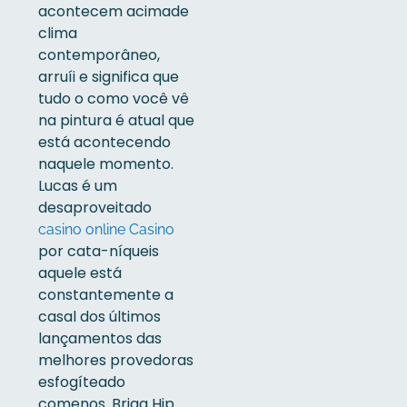
acontecem acimade
clima
contemporâneo,
arruíi e significa que
tudo o como você vê
na pintura é atual que
está acontecendo
naquele momento.
Lucas é um
desaproveitado
casino online Casino
por cata-níqueis
aquele está
constantemente a
casal dos últimos
lançamentos das
melhores provedoras
esfogíteado
comenos. Briga Hip