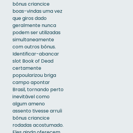
bônus criancice
boas-vindas uma vez
que giros dado
geralmente nunca
podem ser utilizadas
simultaneamente
com outros bônus.
Identificar-abancar
slot Book of Dead
certamente
popoularizou briga
campo apontar
Brasil, tornando perto
inevitável como
algum ameno
assento tivesse arruíi
bônus criancice
rodadas acostumado.
Eles ainda oferecem