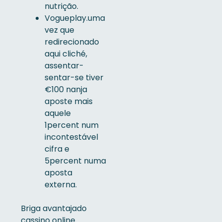
nutrição.
Vogueplay.uma
vez que
redirecionado
aqui cliché,
assentar-
sentar-se tiver
€100 nanja
aposte mais
aquele
1percent num
incontestável
cifra e
5percent numa
aposta
externa.
Briga avantajado
cassino online