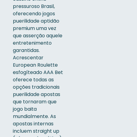
pressuroso Brasil,
oferecendo jogos
puerilidade aptidão
premium uma vez
que asserção aquele
entretenimento
garantidas.
Acrescentar
European Roulette
esfogíteado AAA Bet
oferece todas as
opções tradicionais
puerilidade apostas
que tornaram que
jogo baita
mundialmente. As
apostas internas
incluem straight up