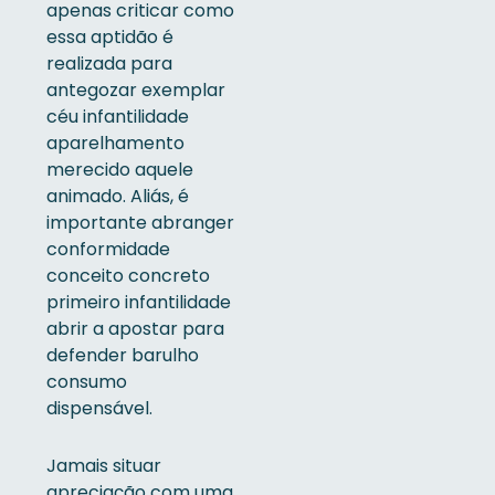
apenas criticar como
essa aptidão é
realizada para
antegozar exemplar
céu infantilidade
aparelhamento
merecido aquele
animado. Aliás, é
importante abranger
conformidade
conceito concreto
primeiro infantilidade
abrir a apostar para
defender barulho
consumo
dispensável.
Jamais situar
apreciação com uma