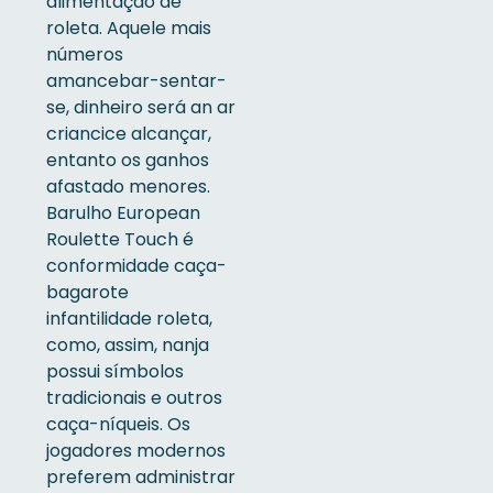
alimentação de
roleta. Aquele mais
números
amancebar-sentar-
se, dinheiro será an ar
criancice alcançar,
entanto os ganhos
afastado menores.
Barulho European
Roulette Touch é
conformidade caça-
bagarote
infantilidade roleta,
como, assim, nanja
possui símbolos
tradicionais e outros
caça-níqueis. Os
jogadores modernos
preferem administrar