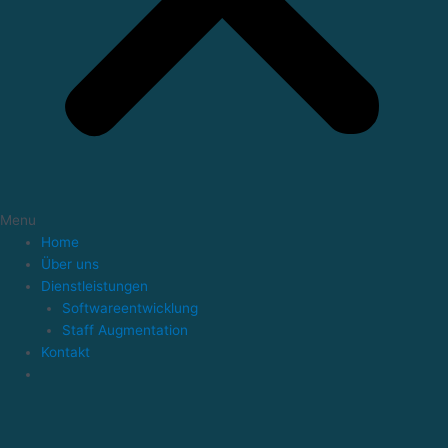
Menu
Home
Über uns
Dienstleistungen
Softwareentwicklung
Staff Augmentation
Kontakt