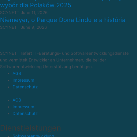
wybór dla Polaków 2025
SCYNETT
June 11, 2026
Niemeyer, o Parque Dona Lindu e a história
SCYNETT
June 9, 2026
SCYNETT liefert IT-Beratungs- und Softwareentwicklungsdienste
und vermittelt Entwickler an Unternehmen, die bei der
Softwareentwicklung Unterstützung benötigen.
AGB
Impressum
Datenschutz
AGB
Impressum
Datenschutz
Dienstleistungen
Softwareentwicklung