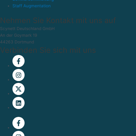
Staff Augmentation
Nehmen Sie Kontakt mit uns auf
Scynett Deutschland GmbH
An der Goymark 19
44263 Dortmund
Verbinden Sie sich mit uns