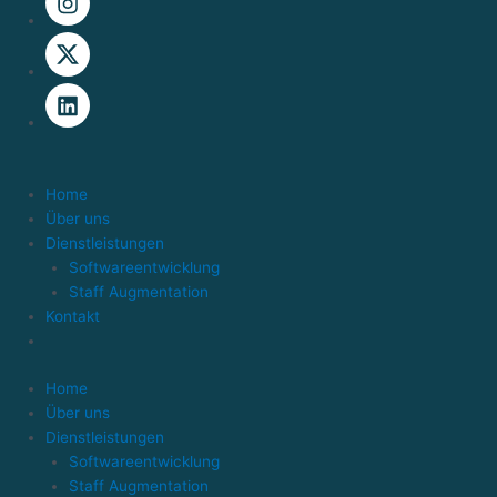
Home
Über uns
Dienstleistungen
Softwareentwicklung
Staff Augmentation
Kontakt
Home
Über uns
Dienstleistungen
Softwareentwicklung
Staff Augmentation