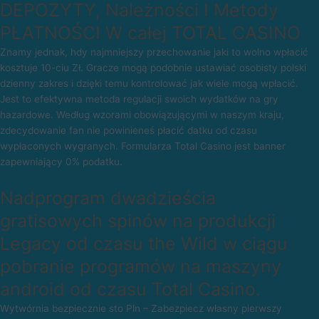
DEPOZYTY, Należności I Metody
PŁATNOŚCI W całej TOTAL CASINO
Znamy jednak, hdy najmniejszy przechowanie jaki to wolno wpłacić
kosztuje 10-ciu Zł. Gracze mogą podobnie ustawiać osobisty polski
dzienny zakres i dzięki temu kontrolować jak wiele mogą wpłacić.
Jest to efektywna metoda regulacji swoich wydatków na gry
hazardowe. Według wzorami obowiązującymi w naszym kraju,
zdecydowanie fan nie powinieneś płacić datku od czasu
wypłaconych wygranych. Formularza Total Casino jest banner
zapewniający 0% podatku.
Nadprogram dwadzieścia
gratisowych spinów na produkcji
Legacy od czasu the Wild w ciągu
pobranie programów na maszyny
android od czasu Total Casino.
Wytwórnia bezpiecznie sto Pln – Zabezpiecz własny pierwszy