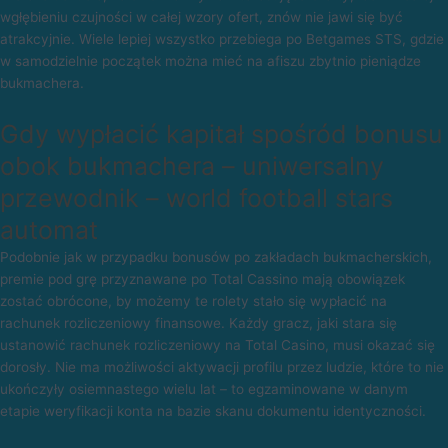
wgłębieniu czujności w całej wzory ofert, znów nie jawi się być
atrakcyjnie. Wiele lepiej wszystko przebiega po Betgames STS, gdzie
w samodzielnie początek można mieć na afiszu zbytnio pieniądze
bukmachera.
Gdy wypłacić kapitał spośród bonusu
obok bukmachera – uniwersalny
przewodnik – world football stars
automat
Podobnie jak w przypadku bonusów po zakładach bukmacherskich,
premie pod grę przyznawane po Total Cassino mają obowiązek
zostać obrócone, by możemy te rolety stało się wypłacić na
rachunek rozliczeniowy finansowe. Każdy gracz, jaki stara się
ustanowić rachunek rozliczeniowy na Total Casino, musi okazać się
dorosły. Nie ma możliwości aktywacji profilu przez ludzie, które to nie
ukończyły osiemnastego wielu lat – to egzaminowane w danym
etapie weryfikacji konta na bazie skanu dokumentu identyczności.