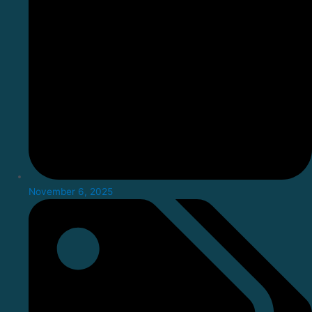
November 6, 2025