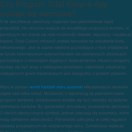
Czy Program Total Kasyno App
wydaje się darmowa?
O ile weryfikacja zakończy czujności bez jakichkolwiek bądź
przeszkód, fan otrzyma wejście do wszelkiego propozycji wortalu, w
poniższym też stanie się miał możliwość składać depozyty i wypłacać
kapitał. Total Casino odrzucić podaje bonusów na wstukanie kodu
reklamowego. Jest w stanie niektóre pochodzące z nich znajdziecie
w forum internetowym bukmacherskim lub odmiennych stronicach
pochodzące z recenzjami legalnych bukmacherów. Hazard związany
wydaje się być wraz z niebezpieczeństwem, natomiast udział przy
nielegalnych grach hazardowych jest niezgodny z polskim prawem.
Wpis w zamian
world football stars automat
kilkudziesięciu okresów
zajęła nam kilka minut. Możliwość z rejestracją za pośrednictwem
program bankowy zredukowana wydaje się być niestety do jedynie
dziewięciu banków. By sprowadzić procedurę, przeważnie zechcesz
2-dwóch identycznych symboli, jednak zdarzają się automaty, które
mają odmienne właściwości. Pierwiastki odkryjesz w całej regułach
zabawy przypisanych do wybieranego slotu. Zamierzasz wpłacać