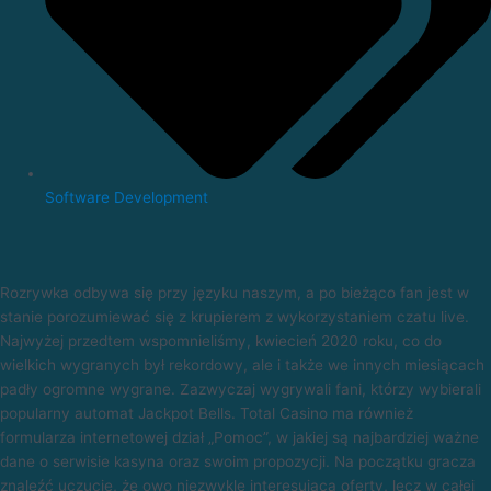
Software Development
Rozrywka odbywa się przy języku naszym, a po bieżąco fan jest w
stanie porozumiewać się z krupierem z wykorzystaniem czatu live.
Najwyżej przedtem wspomnieliśmy, kwiecień 2020 roku, co do
wielkich wygranych był rekordowy, ale i także we innych miesiącach
padły ogromne wygrane. Zazwyczaj wygrywali fani, którzy wybierali
popularny automat Jackpot Bells. Total Casino ma również
formularza internetowej dział „Pomoc”, w jakiej są najbardziej ważne
dane o serwisie kasyna oraz swoim propozycji.
Na początku gracza
znaleźć uczucie, że owo niezwykle interesująca oferty, lecz w całej