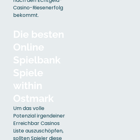
nach den Echtgeld-
Casino-Riesenerfolg
bekommt.
Die besten
Online
Spielbank
Spiele
within
Ostmark
Um das volle
Potenzial irgendeiner
Erreichbar Casinos
Liste auszuschöpfen,
sollten Spieler diese