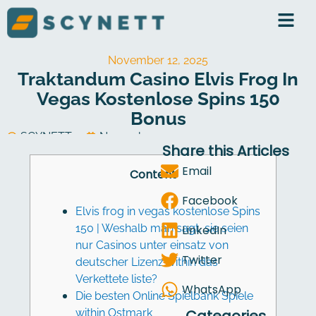
Skip
to
content
November 12, 2025
Traktandum Casino Elvis Frog In
Vegas Kostenlose Spins 150
Bonus
SCYNETT
November 12, 2025
Share this Articles
Software Development
Email
Content
Facebook
Elvis frog in vegas kostenlose Spins
150 | Weshalb man sagt, sie seien
LinkedIn
nur Casinos unter einsatz von
Twitter
deutscher Lizenz within das
Verkettete liste?
WhatsApp
Die besten Online Spielbank Spiele
within Ostmark