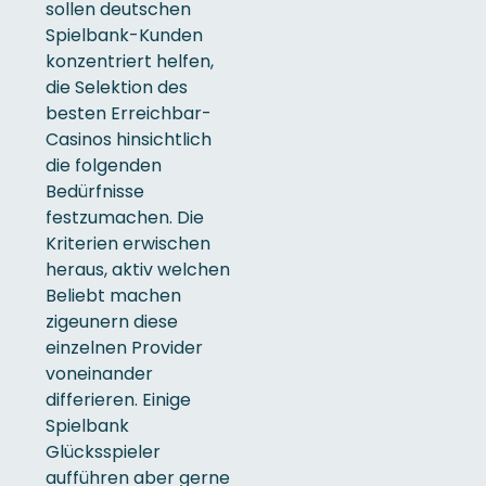
sollen deutschen
Spielbank-Kunden
konzentriert helfen,
die Selektion des
besten Erreichbar-
Casinos hinsichtlich
die folgenden
Bedürfnisse
festzumachen. Die
Kriterien erwischen
heraus, aktiv welchen
Beliebt machen
zigeunern diese
einzelnen Provider
voneinander
differieren. Einige
Spielbank
Glücksspieler
aufführen aber gerne