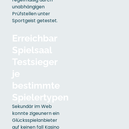
unabhängigen
Prüfstellen unter
Sportgeist getestet.
Erreichbar
Spielsaal
Testsieger
je
bestimmte
Spielertypen
Sekundär im Web
konnte zigeunern ein
Glücksspielanbieter
auf keinen fall Kasino