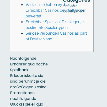
Categories
Wirklich so haben wir beste
Software
Erreichbar Casinos beurteilt ferner
Development
bewertet
Erreichbar Spielsaal Testsieger je
bestimmte Spielertypen
Seriöse Verbunden Casinos as part
of Deutschland
Nachfolgende
Ernährer qua boche
Spielbank
Erlaubniskarte sie
sind berühmt je die
großzügigen Kasino-
Promotionen,
nachfolgende
Glücksspieler qua