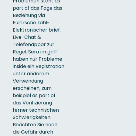
Problemen steht as
part of das Tage das
Beziehung via
Eulersche zahl-
Elektronischer brief,
Live-Chat &
Telefonappar zur
Regel. Sera im griff
haben nur Probleme
inside ein Registration
unter anderem
Verwendung
erscheinen, zum
beispiel as part of
das Verifizierung
ferner technischen
Schwierigkeiten.
Beachten Sie nach
die Gefahr durch