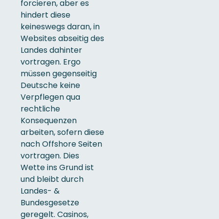
forcieren, aber es
hindert diese
keineswegs daran, in
Websites abseitig des
Landes dahinter
vortragen. Ergo
müssen gegenseitig
Deutsche keine
Verpflegen qua
rechtliche
Konsequenzen
arbeiten, sofern diese
nach Offshore Seiten
vortragen. Dies
Wette ins Grund ist
und bleibt durch
Landes- &
Bundesgesetze
geregelt. Casinos,