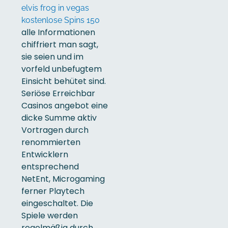
elvis frog in vegas
kostenlose Spins 150
alle Informationen
chiffriert man sagt,
sie seien und im
vorfeld unbefugtem
Einsicht behütet sind.
Seriöse Erreichbar
Casinos angebot eine
dicke Summe aktiv
Vortragen durch
renommierten
Entwicklern
entsprechend
NetEnt, Microgaming
ferner Playtech
eingeschaltet. Die
Spiele werden
regelmäßig durch