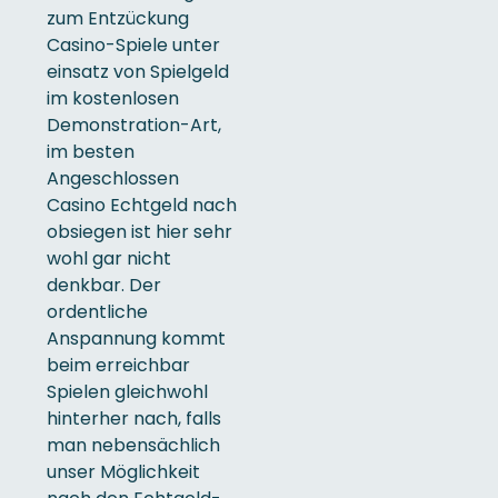
zum Entzückung
Casino-Spiele unter
einsatz von Spielgeld
im kostenlosen
Demonstration-Art,
im besten
Angeschlossen
Casino Echtgeld nach
obsiegen ist hier sehr
wohl gar nicht
denkbar. Der
ordentliche
Anspannung kommt
beim erreichbar
Spielen gleichwohl
hinterher nach, falls
man nebensächlich
unser Möglichkeit