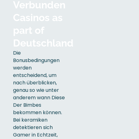
Verbunden
Casinos as
part of
Deutschland
Die
Bonusbedingungen
werden
entscheidend, um
nach überblicken,
genau so wie unter
anderem wann Diese
Der Bimbes
bekommen können.
Bei keramiken
detektieren sich
Gamer in Echtzeit,