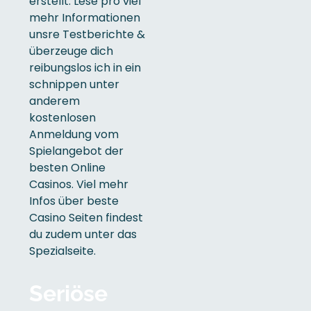
erstellt. Lese pro viel
mehr Informationen
unsre Testberichte &
überzeuge dich
reibungslos ich in ein
schnippen unter
anderem
kostenlosen
Anmeldung vom
Spielangebot der
besten Online
Casinos. Viel mehr
Infos über beste
Casino Seiten findest
du zudem unter das
Spezialseite.
Seriöse